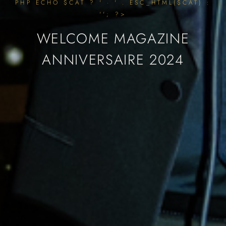
PHP ECHO $CAT ? ' · ' . ESC_HTML($CAT) :
''; ?>
WELCOME MAGAZINE
ANNIVERSAIRE 2024