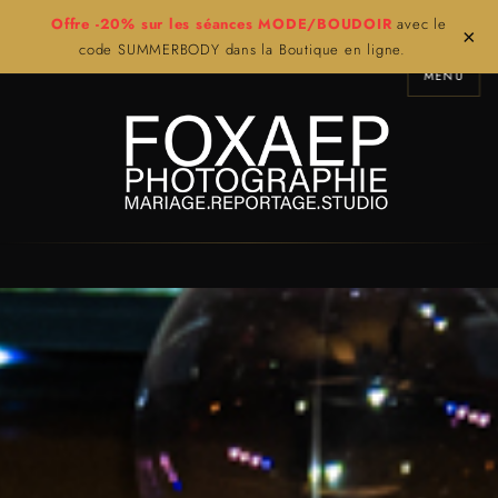
Offre -20% sur les séances MODE/BOUDOIR
avec le
×
code SUMMERBODY dans la Boutique en ligne.
MENU