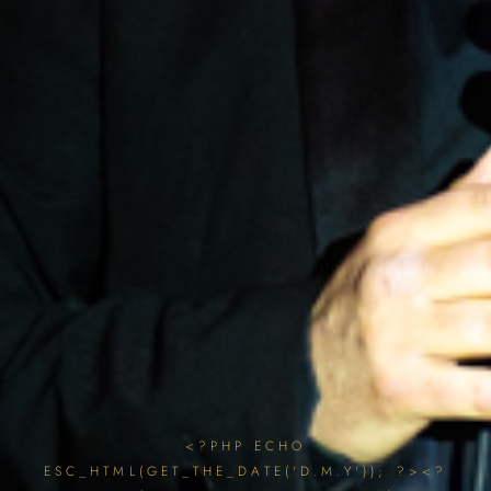
<?PHP ECHO
ESC_HTML(GET_THE_DATE('D.M.Y')); ?><?