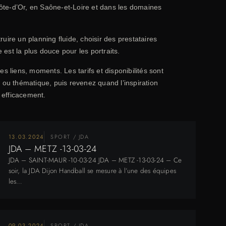
 Côte-d’Or, en Saône-et-Loire et dans les domaines
uire un planning fluide, choisir des prestataires
est la plus douce pour les portraits.
 liens, moments. Les tarifs et disponibilités sont
n ou thématique, puis revenez quand l’inspiration
 efficacement.
13.03.2024
SPORT / JDA
JDA – METZ -13-03-24
JDA – SAINT-MAUR -10-03-24 JDA – METZ -13-03-24 – Ce
soir, la JDA Dijon Handball se mesure à l’une des équipes
les…
09.03.2024
SPORT / JDA