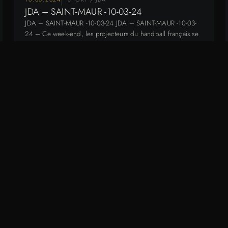
JDA – SAINT-MAUR -10-03-24
JDA – SAINT-MAUR -10-03-24 JDA – SAINT-MAUR -10-03-
24 – Ce week-end, les projecteurs du handball français se
tourneront vers le Palais des…
03.03.2024
SPORT / JDA
JDA – ASVEL – 03-03-24
JDA – ASVEL – 03-03-24 Photos exclusives : La JDA Dijon
– Asvel du 03-03-24 affronte LDLC ASVEL au Palais des
Sports…
08.12.2023
ACTU / OFFRE / NOUVEAUTÉ - FOXAEP
Côte d’Or Festival Song 2023
Côte d’Or Festival Song 2023 Le samedi 2 décembre 2023,
le Côte d’Or Festival Song, un événement musical