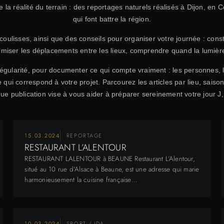
e la réalité du terrain : des reportages naturels réalisés à Dijon, en
qui font battre la région.
oulisses, ainsi que des conseils pour organiser votre journée : constr
imiser les déplacements entre les lieux, comprendre quand la lumière 
gularité, pour documenter ce qui compte vraiment : les personnes, les
qui correspond à votre projet. Parcourez les articles par lieu, saiso
que publication vise à vous aider à préparer sereinement votre jour J,
15.03.2024
REPORTAGE
RESTAURANT L’ALENTOUR
RESTAURANT LALENTOUR à BEAUNE Restaurant L’Alentour,
situé au 10 rue d’Alsace à Beaune, est une adresse qui marie
harmonieusement la cuisine française…
10.03.2024
SPORT / JDA