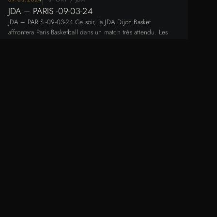
JDA – PARIS -09-03-24
JDA – PARIS -09-03-24 Ce soir, la JDA Dijon Basket
affrontera Paris Basketball dans un match très attendu. Les
deux équipes sont…
24.02.2024
ACTU / OFFRE / NOUVEAUTÉ - FOXAEP
BABY-SPA Dijon : BABY POP – Le 1er !
Baby-spa Dijon : BABY POP Découvrez le Nouveau Baby-
Spa pour Bébés près de Dijon : Baby-Pop, Une Expérience
Unique de Bien-être pour…
20.11.2022
ACTU / OFFRE / NOUVEAUTÉ - FOXAEP
Cadeau Noël Dijon
Cadeau Noël Dijon Un Cadeau Noel à Dijon : Il est enfin de
retour pour cette année 2022, notre joli décor de…