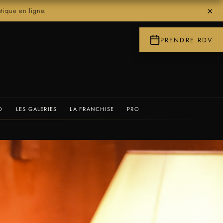
×
ique en ligne.
PRENDRE RDV
O
LES GALERIES
LA FRANCHISE
PRO