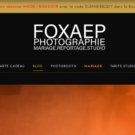
r les séances MODE/BOUDOIR
avec le code SUMMERBODY dans la Bout
ARTE CADEAU
BLOG
PHOTOBOOTH
MARIAGE
TARIFS STUDI