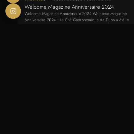
Welcome Magazine Anniversaire 2024
Welcome Magazine Anniversaire 2024 Welcome Magazine
Anniversaire 2024 : La Cité Gastronomique de Dijon a été le
théâtre d’une soirée exceptionnelle :…
06.03.2024
MARIAGE / WEDDING
DRONE SUR LES MARIAGES – OUI OU
NON ?
DRONE SUR LES MARIAGES – OUI OU NON ? Vous êtes
en plein préparatifs de votre mariage et l’option d’ajouter un
droniste…
22.02.2024
ACTU / OFFRE / NOUVEAUTÉ - FOXAEP
Salon de Massage pour Femme à Dijon
Salon de Massage pour Femme à Dijon Au cœur de la
région de Dijon, le salon de massage Baby-Zen se présente