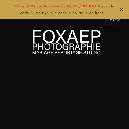
Offre -20% sur les séances MODE/BOUDOIR
avec le
×
code SUMMERBODY dans la Boutique en ligne.
MENU