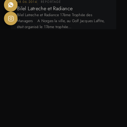
28.06.2014
REPORTAGE
Bilel Latreche et Radiance
Bilel Latreche et Radiance 17ème Trophée des
Managers A Norges la ville, au Golf Jacques Laffite,
était organisé le 17ème trophée…
19.06.2014
ACTU / OFFRE / NOUVEAUTÉ - FOXAEP
Pois de senteur – Votre fleuriste, à Dijon
Pois de Senteur Un cours floral sous l’objectif Nous
avons eu le plaisir de réaliser un cours floral dans la
boutique, magnifique…
COMITÉ MISS BOURGOGNE / MISS
02.06.2014
FRANCE
Miss Saône et Loire 2014
Election Miss Saône et Loire 2014 1* L’intégralité des