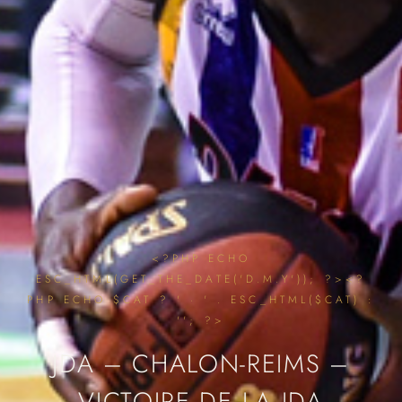
<?PHP ECHO
ESC_HTML(GET_THE_DATE('D.M.Y')); ?><?
PHP ECHO $CAT ? ' · ' . ESC_HTML($CAT) :
''; ?>
JDA – CHALON-REIMS –
VICTOIRE DE LA JDA