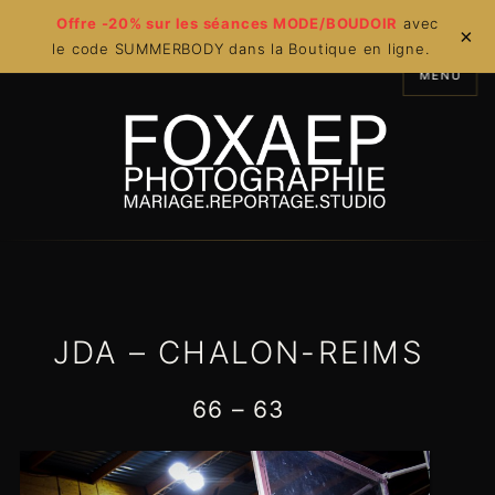
Offre -20% sur les séances MODE/BOUDOIR
avec
×
le code SUMMERBODY dans la Boutique en ligne.
MENU
JDA – CHALON-REIMS
66 – 63