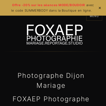
Offre -20% sur les séances MODE/BOUDOIR
avec
×
le code SUMMERBODY dans la Boutique en ligne.
MENU
Photographe Dijon
Mariage
FOXAEP Photographe