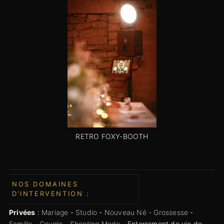
RETRO FOXY-BOOTH
NOS DOMAINES
D’INTERVENTION :
Privées
:
Mariage
-
Studio
-
Nouveau Né - Grossesse
-
Famille
-
Couple
-
Shooting Mode
- Enterrement de vie de