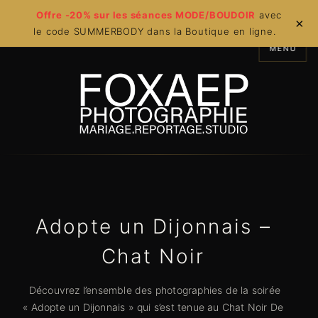
Offre -20% sur les séances MODE/BOUDOIR
avec
×
le code SUMMERBODY dans la Boutique en ligne.
MENU
Adopte un Dijonnais –
Chat Noir
Découvrez l’ensemble des photographies de la soirée
« Adopte un Dijonnais » qui s’est tenue au Chat Noir De