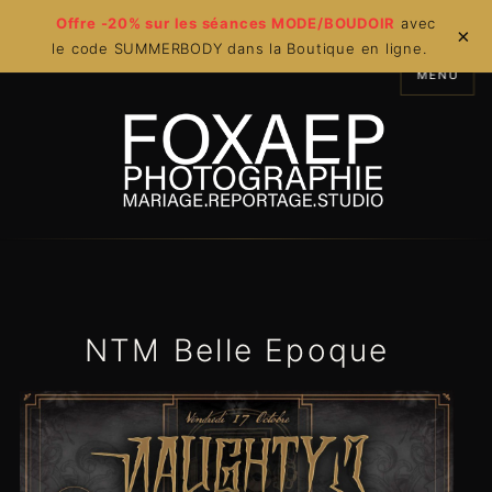
Offre -20% sur les séances MODE/BOUDOIR
avec
×
le code SUMMERBODY dans la Boutique en ligne.
MENU
NTM Belle Epoque