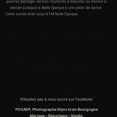
pourrez partager de bon moments à discuter ou encore à
danser puisque la Belle Epoque à une piste de danse.
Cette soirée était sous NTM Belle Epoque.
Ce nouveau lieu
à deux pas de la place de la République, qui fait son entrée
dans la vie nocturne dijonnaise, est le fruit du travail
d’amis : Tristan, Damien, Louis et Alex. C’est un projet de
150 m² qui a vu le jour pensé à la façon d’un bar clandestin
à l’américaine avec des serveurs en noeud pap’ et des
boissons rare et de qualité comme certains cocktails dont
on ne saurait vous dévoiler la recette. Au niveau de la
décoration, on adore les boiseries, les tabourets de bar en
cuir et les ampoules qui pendant du plafond pour une
ambiance encore plus tamisée. Au niveau de l’animation,
sont prévues des soirées à thèmes, des concerts et des
shows en tous genres. »
N’hésitez pas à nous suivre sur Facebook
FOXAEP, Photographe Dijon et en Bourgogne
Mariage – Reportage – Studio