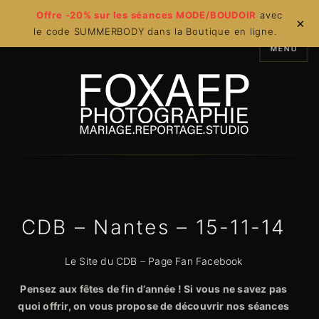
Offre -20% sur les séances MODE/BOUDOIR
avec
×
le code SUMMERBODY dans la Boutique en ligne.
MENU
CDB – Nantes – 15-11-14
Le Site du CDB
–
Page Fan Facebook
Pensez aux fêtes de fin d’année ! Si vous ne savez pas
quoi offrir, on vous propose de découvrir nos séances