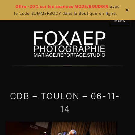
Offre -20% sur les séances MODE/BOUDOIR
avec
×
le code SUMMERBODY dans la Boutique en ligne.
MENU
CDB – TOULON – 06-11-
14