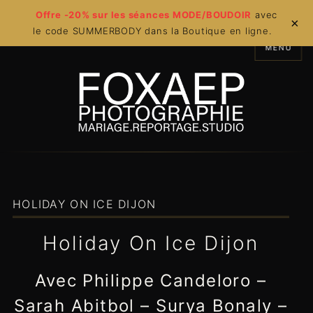
Offre -20% sur les séances MODE/BOUDOIR
avec
×
le code SUMMERBODY dans la Boutique en ligne.
MENU
HOLIDAY ON ICE DIJON
Holiday On Ice Dijon
Avec Philippe Candeloro –
Sarah Abitbol – Surya Bonaly –