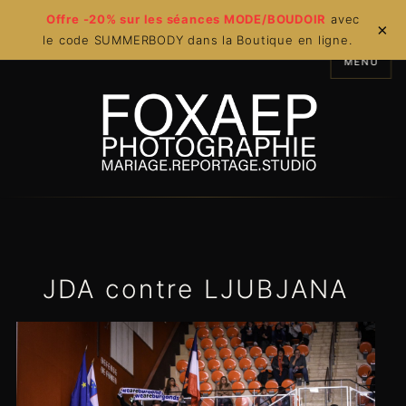
Offre -20% sur les séances MODE/BOUDOIR
avec
×
le code SUMMERBODY dans la Boutique en ligne.
MENU
JDA contre LJUBJANA