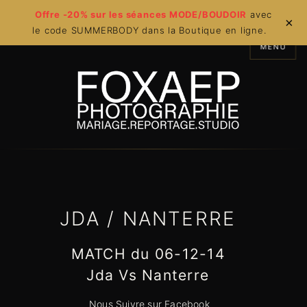
Offre -20% sur les séances MODE/BOUDOIR
avec
×
le code SUMMERBODY dans la Boutique en ligne.
MENU
JDA / NANTERRE
MATCH du 06-12-14
Jda Vs Nanterre
Nous Suivre sur Facebook