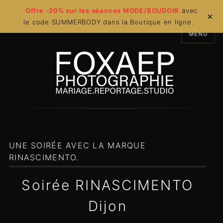
Offre -20% sur les séances MODE/BOUDOIR
avec
×
le code SUMMERBODY dans la Boutique en ligne.
MENU
UNE SOIRÉE AVEC LA MARQUE
RINASCIMENTO.
Soirée RINASCIMENTO
Dijon