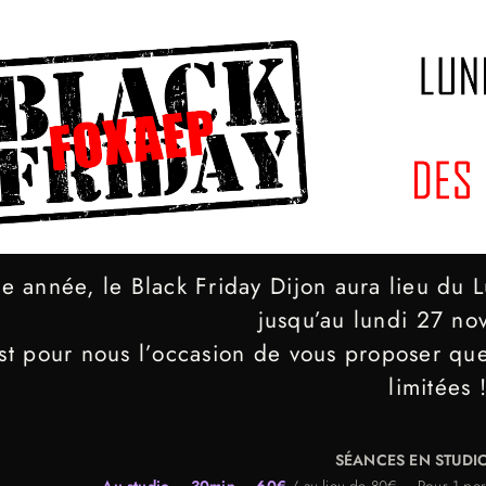
te année, le Black Friday Dijon aura lieu du
jusqu’au lundi 27 n
st pour nous l’occasion de vous proposer qu
limitées !
SÉANCES EN STUDI
Au studio – 30min – 60€
/ au lieu de 80€ – Pour 1 per