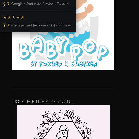
5.0
Google : Studio de Chalon · 74 avis
★★★★★
5.0
Mariages.net (Avis certifiés) · 357 avis
NOTRE PARTENAIRE BABY-ZEN :