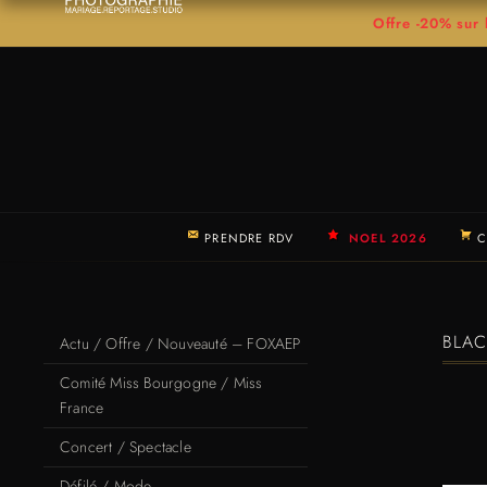
Offre -20% su
PRENDRE RDV
NOEL 2026
C
BLAC
Actu / Offre / Nouveauté – FOXAEP
Comité Miss Bourgogne / Miss
France
Concert / Spectacle
Défilé / Mode