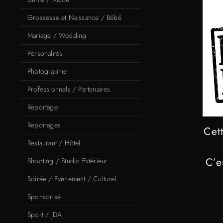
Grossesse et Naissance / Bébé
Mariage / Wedding
Personalités
Photographie
Professionnels / Partenaires
Reportage
Reportages
Cet
Restaurant / Hôtel
C’e
Shooting / Studio Extérieur
Soirée / Evènement / Culturel
Sponsorisé
Sport / JDA