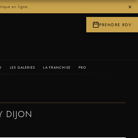
×
ique en ligne.
PRENDRE RDV
O
LES GALERIES
LA FRANCHISE
PRO
Y DIJON