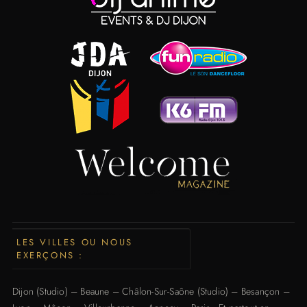
LES VILLES OU NOUS
EXERÇONS :
Dijon
(Studio) –
Beaune
–
Châlon-Sur-Saône (Studio)
–
Besançon
–