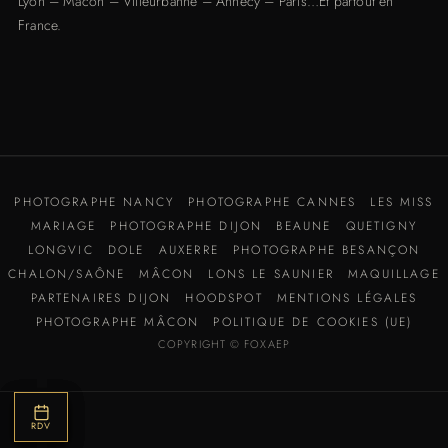
Lyon
–
Mâcon
–
Villeurbanne
–
Annecy
–
Paris
…Et partout en
France.
PHOTOGRAPHE NANCY
PHOTOGRAPHE CANNES
LES MISS
MARIAGE
PHOTOGRAPHE DIJON
BEAUNE
QUETIGNY
LONGVIC
DOLE
AUXERRE
PHOTOGRAPHE BESANÇON
CHALON/SAÔNE
MÂCON
LONS LE SAUNIER
MAQUILLAGE
PARTENAIRES DIJON
HOODSPOT
MENTIONS LÉGALES
PHOTOGRAPHE MÂCON
POLITIQUE DE COOKIES (UE)
COPYRIGHT © FOXAEP
BOUTIQUE
AVIS
RDV