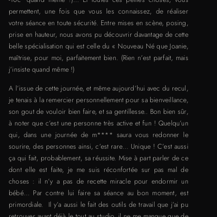
permettent, une fois que vous les connaissez, de réaliser
votre séance en toute sécurité. Entre mises en scène, posing,
prise en hauteur, nous avons pu découvrir davantage de cette
belle spécialisation qui est celle du « Nouveau Né que Joanie,
maîtrise, pour moi, parfaitement bien. (Rien n’est parfait, mais
j’insiste quand même !)
A l’issue de cette journée, et même aujourd’hui avec du recul,
je tenais à la remercier personnellement pour sa bienveillance,
son gout de vouloir bien faire, et sa gentillesse.. Bon bien sûr,
à noter que c’est une personne très active et fun ! Quelqu’un
qui, dans une journée de m**** saura vous redonner le
sourire, des personnes ainsi, c’est rare… Unique ! C’est aussi
ça qui fait, probablement, sa réussite. Mise à part parler de ce
dont elle est faite, je me suis réconfortée sur pas mal de
choses : il n’y a pas de recette miracle pour endormir un
bébé… Par contre lui faire sa séance au bon moment, est
primordiale. Il y’a aussi le fait des outils de travail que j’ai pu
retrouver ayant déjà le tout au studio, il ne me manque que de