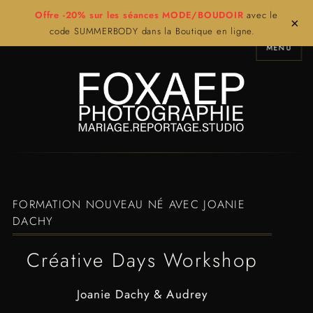
Offre -20% sur les séances MODE/BOUDOIR
avec le
×
code SUMMERBODY dans la Boutique en ligne.
MENU
FORMATION NOUVEAU NÉ AVEC JOANIE
DACHY
Créative Days Workshop
Joanie Dachy & Audrey