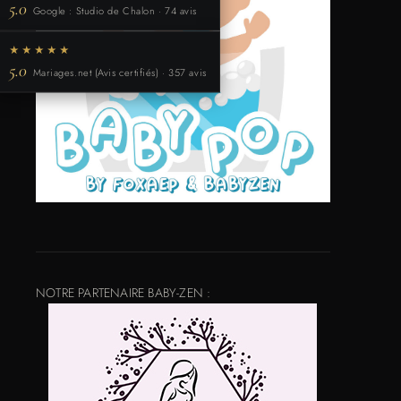
5.0
Google : Studio de Chalon · 74 avis
★★★★★
5.0
Mariages.net (Avis certifiés) · 357 avis
NOTRE PARTENAIRE BABY-ZEN :