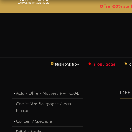
Offre -20% su
PRENDRE RDV
NOEL 2026
C
IDÉE
Actu / Offre / Nouveauté – FOXAEP
Comité Miss Bourgogne / Miss
France
Concert / Spectacle
N
Défilé / Mode