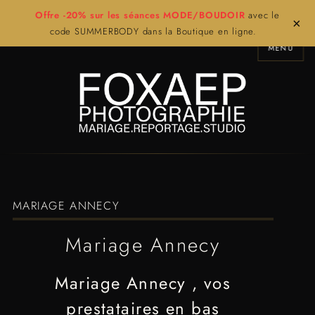
Offre -20% sur les séances MODE/BOUDOIR
avec le
×
code SUMMERBODY dans la Boutique en ligne.
MENU
MARIAGE ANNECY
Mariage Annecy
Mariage Annecy , vos
prestataires en bas