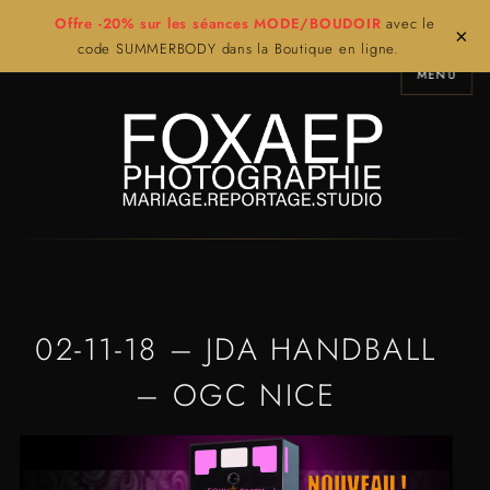
Offre -20% sur les séances MODE/BOUDOIR
avec le
×
code SUMMERBODY dans la Boutique en ligne.
MENU
02-11-18 – JDA HANDBALL
– OGC NICE