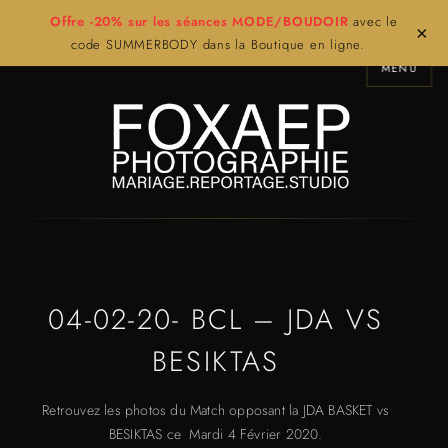
Offre -20% sur les séances MODE/BOUDOIR
avec le
×
code SUMMERBODY dans la Boutique en ligne.
MENU
04-02-20- BCL – JDA VS
BESIKTAS
Retrouvez les photos du Match opposant la JDA BASKET vs
BESIKTAS ce Mardi 4 Février 2020.