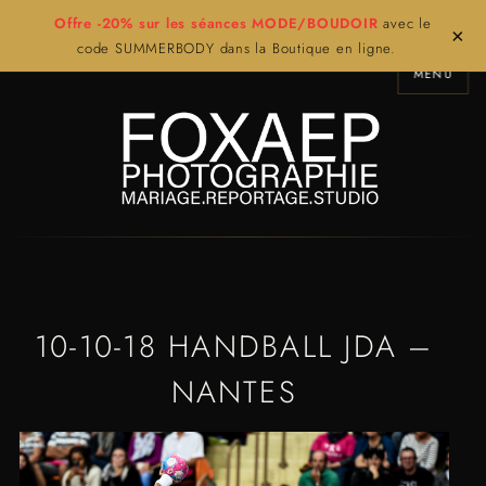
Offre -20% sur les séances MODE/BOUDOIR
avec le
×
code SUMMERBODY dans la Boutique en ligne.
MENU
10-10-18 HANDBALL JDA –
NANTES