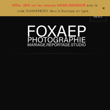
Offre -20% sur les séances MODE/BOUDOIR
avec le
×
code SUMMERBODY dans la Boutique en ligne.
MENU