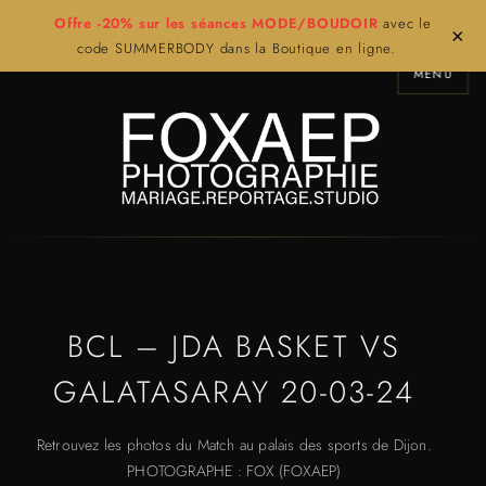
Offre -20% sur les séances MODE/BOUDOIR
avec le
×
code SUMMERBODY dans la Boutique en ligne.
MENU
BCL – JDA BASKET VS
GALATASARAY 20-03-24
Retrouvez les photos du Match au palais des sports de Dijon.
PHOTOGRAPHE : FOX (FOXAEP)