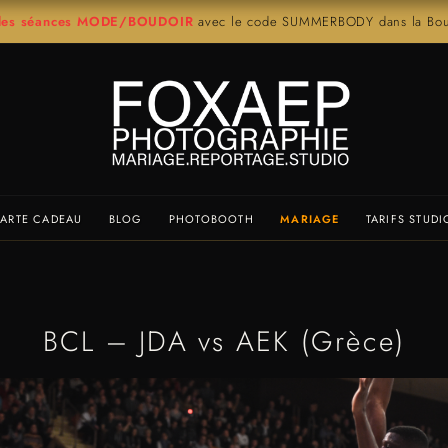
r les séances MODE/BOUDOIR
avec le code SUMMERBODY dans la Bout
ARTE CADEAU
BLOG
PHOTOBOOTH
MARIAGE
TARIFS STUDI
BCL – JDA vs AEK (Grèce)