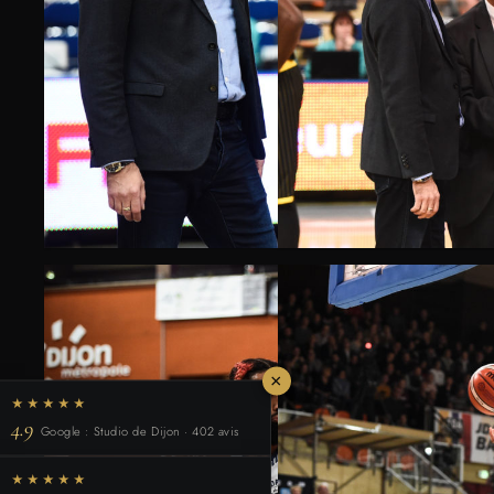
×
★★★★★
4.9
Google : Studio de Dijon · 402 avis
★★★★★