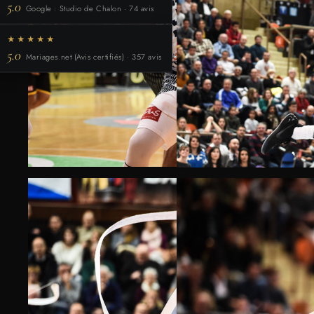
5.0
Google : Studio de Chalon · 74 avis
★★★★★
5.0
Mariages.net (Avis certifiés) · 357 avis