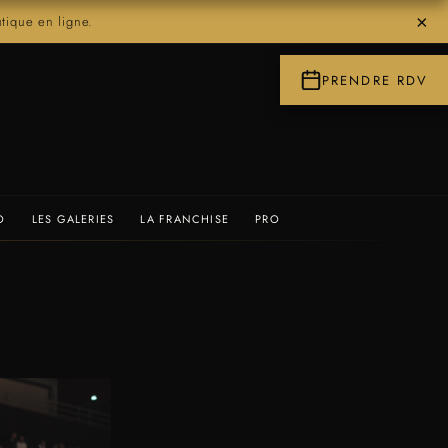
×
ique en ligne.
PRENDRE RDV
O
LES GALERIES
LA FRANCHISE
PRO