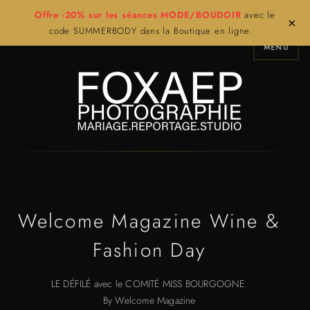
Offre -20% sur les séances MODE/BOUDOIR
avec le
×
code SUMMERBODY dans la Boutique en ligne.
MENU
Welcome Magazine Wine &
Fashion Day
LE DÉFILÉ avec le COMITÉ MISS BOURGOGNE.
By Welcome Magazine