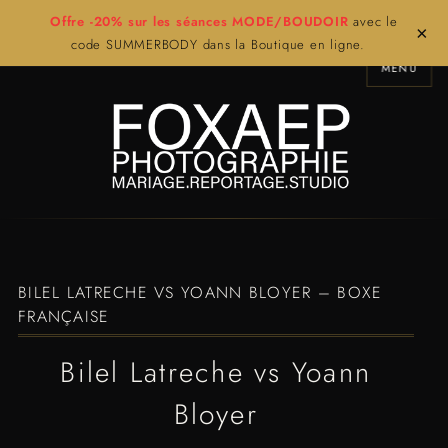
Offre -20% sur les séances MODE/BOUDOIR
avec le
×
code SUMMERBODY dans la Boutique en ligne.
MENU
BILEL LATRECHE VS YOANN BLOYER – BOXE
FRANÇAISE
Bilel Latreche vs Yoann
Bloyer