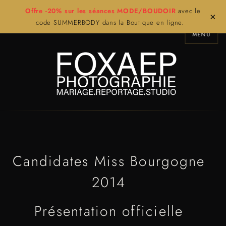
Offre -20% sur les séances MODE/BOUDOIR
avec le
×
code SUMMERBODY dans la Boutique en ligne.
MENU
Candidates Miss Bourgogne
2014
Présentation officielle