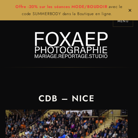
Offre -20% sur les séances MODE/BOUDOIR
avec le
×
code SUMMERBODY dans la Boutique en ligne.
MENU
CDB – NICE