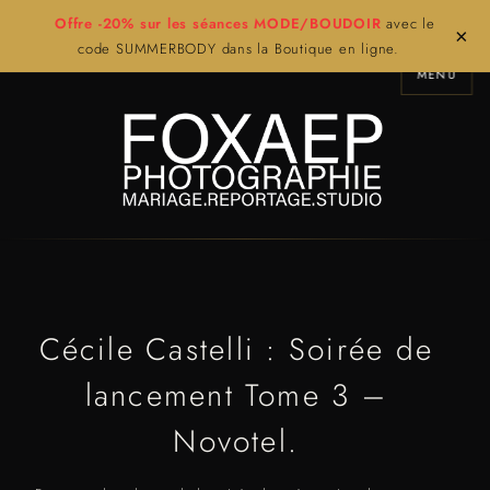
Offre -20% sur les séances MODE/BOUDOIR
avec le
×
code SUMMERBODY dans la Boutique en ligne.
MENU
Cécile Castelli : Soirée de
lancement Tome 3 –
Novotel.