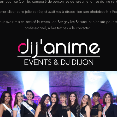
leur pour ce Comité, composé de personnes de valeur, et on se donne ren
taliser cette jolie soirée, et avait mis à disposition son photobooth « F
ur avoir mis en beauté le caveau de Savigny les Beaune, et bien sûr pour a
professionnel, n’hésitez pas à le contacter !