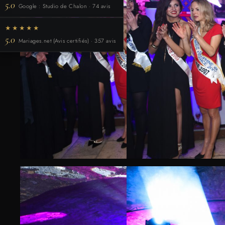
5.0
Google : Studio de Chalon · 74 avis
★★★★★
5.0
Mariages.net (Avis certifiés) · 357 avis