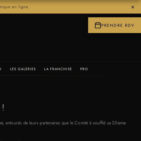
×
ique en ligne.
PRENDRE RDV
O
LES GALERIES
LA FRANCHISE
PRO
 !
e, entourés de leurs partenaires que le Comité à soufflé sa 25ieme