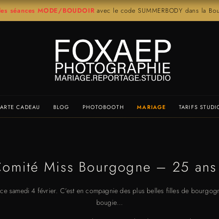
r les séances MODE/BOUDOIR
avec le code SUMMERBODY dans la Bout
ARTE CADEAU
BLOG
PHOTOBOOTH
MARIAGE
TARIFS STUDI
omité Miss Bourgogne – 25 ans
e samedi 4 février. C’est en compagnie des plus belles filles de bourgogn
bougie…