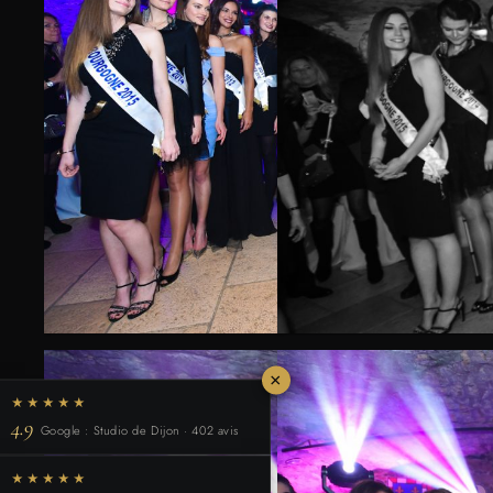
×
★★★★★
4.9
Google : Studio de Dijon · 402 avis
★★★★★