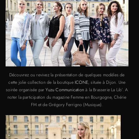
Découvrez ou revivez la présentation de quelques modèles de
cette jolie collection de la boutique
ICONE
, située à Dijon. Une
soirée organisée par
Yuzu Communication
à la Brasserie La Lib’. A
noter la participation du magazine Femme en Bourgogne, Chérie
FM et de Grégory Ferrigno (Musique).