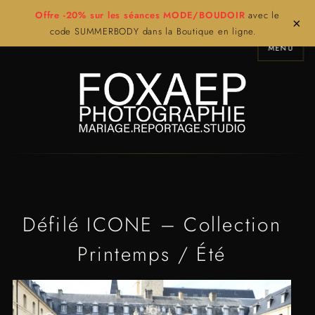
Offre -20% sur les séances MODE/BOUDOIR
avec le
×
code SUMMERBODY dans la Boutique en ligne.
MENU
Défilé ICONE – Collection
Printemps / Été