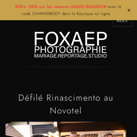
Offre -20% sur les séances MODE/BOUDOIR
avec le
×
code SUMMERBODY dans la Boutique en ligne.
MENU
Défilé Rinascimento au
Novotel