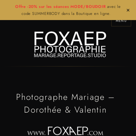
Offre -20% sur les séances MODE/BOUDOIR
avec le
×
code SUMMERBODY dans la Boutique en ligne.
MENU
Photographe Mariage –
Dorothée & Valentin