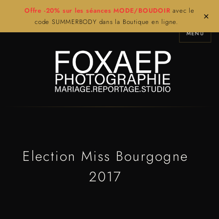
Offre -20% sur les séances MODE/BOUDOIR
avec le
×
code SUMMERBODY dans la Boutique en ligne.
MENU
Election Miss Bourgogne
2017