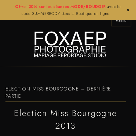
Offre -20% sur les séances MODE/BOUDOIR
avec le
×
code SUMMERBODY dans la Boutique en ligne.
MENU
ELECTION MISS BOURGOGNE – DERNIÈRE
PARTIE
Election Miss Bourgogne
2013