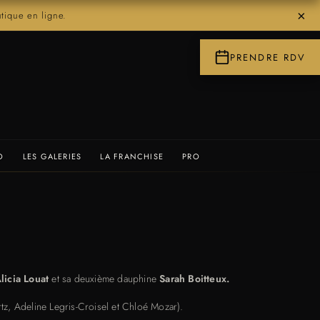
×
ique en ligne.
PRENDRE RDV
O
LES GALERIES
LA FRANCHISE
PRO
licia Louat
et sa deuxième dauphine
Sarah Boitteux.
tz, Adeline Legris-Croisel et Chloé Mozar).