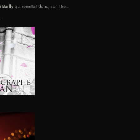
 Bailly
qui remettait donc, son titre…
s.