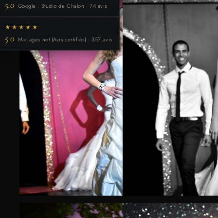
5.0
Google : Studio de Chalon · 74 avis
★★★★★
5.0
Mariages.net (Avis certifiés) · 357 avis