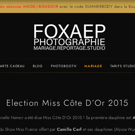
r les séances MODE/BOUDOIR
avec le code SUMMERBODY dans la Bout
ARTE CADEAU
BLOG
PHOTOBOOTH
MARIAGE
TARIFS STUDI
Election Miss Côte D’Or 2015
Cannelle Nemor a été élue Miss Côte D’Or 2015 ! Sa première dauphine est
A
 du Show Miss France offert par
Camille Cerf
et ses dauphines (Alyssa Wur