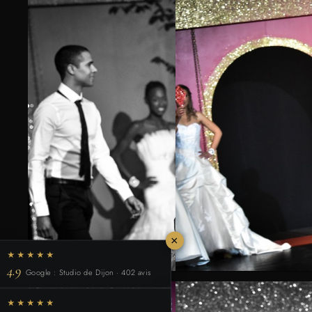
×
★★★★★
4.9
Google : Studio de Dijon · 402 avis
★★★★★