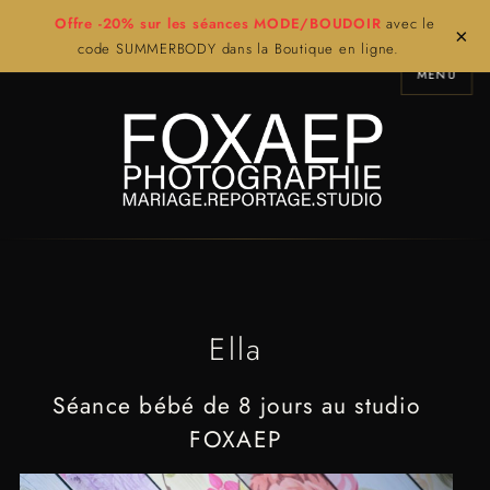
Offre -20% sur les séances MODE/BOUDOIR
avec le
×
code SUMMERBODY dans la Boutique en ligne.
MENU
Ella
Séance bébé de 8 jours au studio
FOXAEP