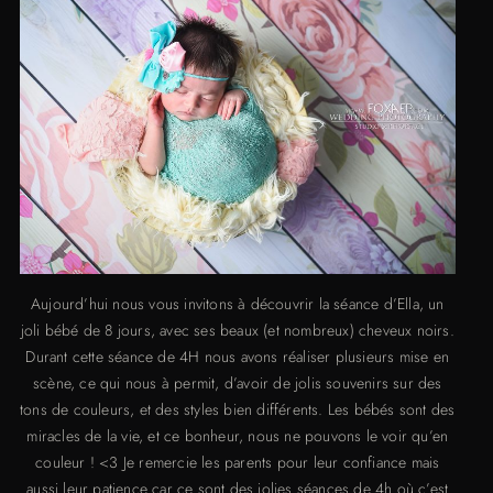
Aujourd’hui nous vous invitons à découvrir la séance d’Ella, un
joli bébé de 8 jours, avec ses beaux (et nombreux) cheveux noirs.
Durant cette séance de 4H nous avons réaliser plusieurs mise en
scène, ce qui nous à permit, d’avoir de jolis souvenirs sur des
tons de couleurs, et des styles bien différents. Les bébés sont des
miracles de la vie, et ce bonheur, nous ne pouvons le voir qu’en
couleur ! <3 Je remercie les parents pour leur confiance mais
aussi leur patience car ce sont des jolies séances de 4h où c’est