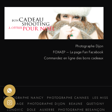
Photographe Dijon
FOXAEP – La page Fan Facebook
Commandez en ligne des bons cadeaux
PHOTOGRAPHE NANCY
PHOTOGRAPHE CANNES
LES MISS
MARIAGE
PHOTOGRAPHE DIJON
BEAUNE
QUETIGNY
LONGVIC
DOLE
AUXERRE
PHOTOGRAPHE BESANÇON