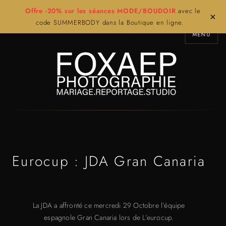
Offre -20% sur les séances MODE/BOUDOIR
avec le
×
code SUMMERBODY dans la Boutique en ligne.
MENU
Eurocup : JDA Gran Canaria
La JDA a affronté ce mercredi 29 Octobre l’équipe
espagnole Gran Canaria lors de L’eurocup.