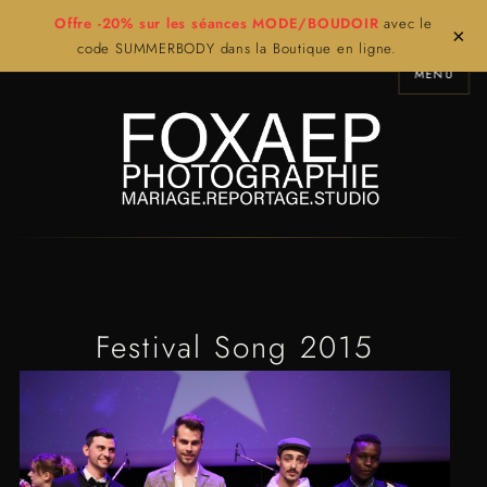
Offre -20% sur les séances MODE/BOUDOIR
avec le
×
code SUMMERBODY dans la Boutique en ligne.
MENU
Festival Song 2015