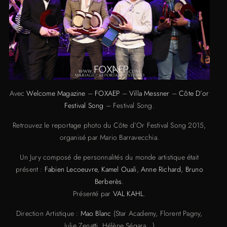
Avec
Welcome Magazine
–
FOXAEP
–
Villa Messner
–
Côte D’or
Festival Song
– Festival Song.
Retrouvez le reportage photo du Côte d’Or Festival Song 2015,
organisé par Mario Barravecchia.
Un Jury composé de personnalités du monde artistique était
présent :
Fabien Lecoeuvre
,
Kamel Ouali
,
Anne Richard
,
Bruno
Berberès
.
Présenté par
VAL KAHL
.
Direction Artistique :
Mao Blanc
(Star Academy, Florent Pagny,
Julie Zenatti, Hélène Ségara…)