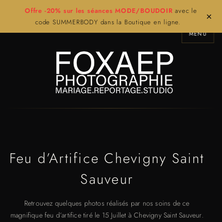
Offre -20% sur les séances MODE/BOUDOIR
avec le
×
code SUMMERBODY dans la Boutique en ligne.
MENU
Feu d’Artifice Chevigny Saint
Sauveur
Retrouvez quelques photos réalisés par nos soins de ce
magnifique feu d’artifice tiré le 15 Juillet à Chevigny Saint Sauveur.