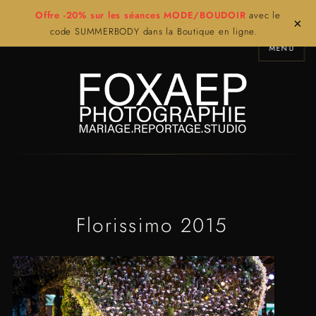
Offre -20% sur les séances MODE/BOUDOIR
avec le
×
code SUMMERBODY dans la Boutique en ligne.
MENU
Florissimo 2015