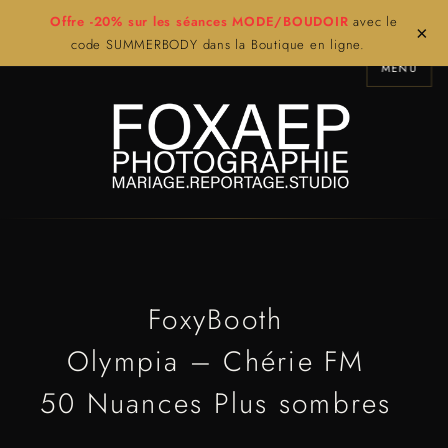
Offre -20% sur les séances MODE/BOUDOIR
avec le
×
code SUMMERBODY dans la Boutique en ligne.
MENU
FoxyBooth
Olympia – Chérie FM
50 Nuances Plus sombres