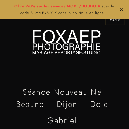
Offre -20% sur les séances MODE/BOUDOIR
avec le
×
code SUMMERBODY dans la Boutique en ligne.
MENU
Séance Nouveau Né
Beaune – Dijon – Dole
Gabriel