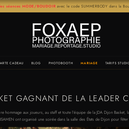
r les séances MODE/BOUDOIR
avec le code SUMMERBODY dans la Bout
ARTE CADEAU
BLOG
PHOTOBOOTH
MARIAGE
TARIFS STUDI
SKET GAGNANT DE LA LEADER C
ndre hommage aux joueurs, au staff et toute l’équipe de la JDA Dijon Basket, 
SAMEN ont organisé une soirée dans la salle des États de Dijon pour fêter 