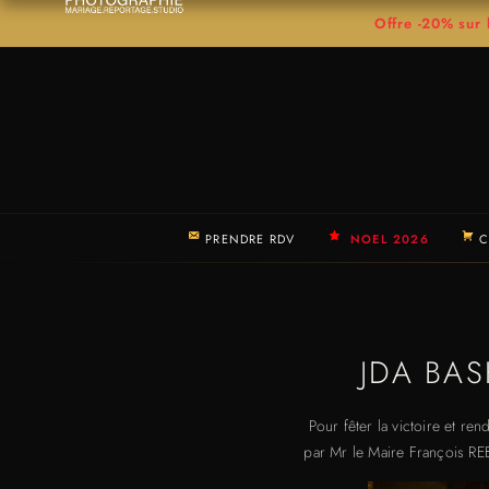
Offre -20% su
PRENDRE RDV
NOEL 2026
C
JDA BA
Pour fêter la victoire et re
par Mr le Maire François REB