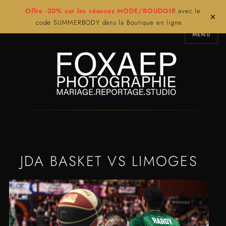
Offre -20% sur les séances MODE/BOUDOIR
avec le
×
code SUMMERBODY dans la Boutique en ligne.
MENU
JDA BASKET VS LIMOGES