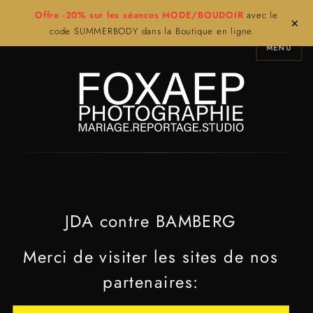
Offre -20% sur les séances MODE/BOUDOIR
avec le
×
code SUMMERBODY dans la Boutique en ligne.
MENU
JDA contre BAMBERG
Merci de visiter les sites de nos
partenaires: