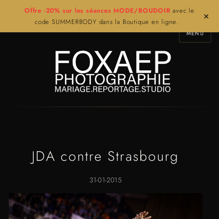
Offre -20% sur les séances MODE/BOUDOIR
avec le
×
code SUMMERBODY dans la Boutique en ligne.
MENU
JDA contre Strasbourg
31-01-2015