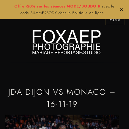
Offre -20% sur les séances MODE/BOUDOIR
avec le
×
code SUMMERBODY dans la Boutique en ligne.
MENU
JDA DIJON VS MONACO –
16-11-19